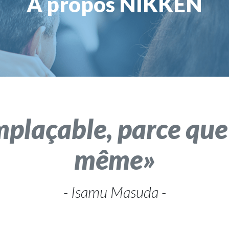
À propos NIKKEN
mplaçable, parce que
même
- Isamu Masuda -